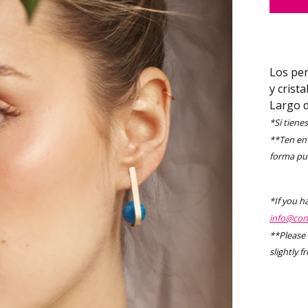
Los pen
y crist
Largo d
*Si tiene
**Ten en 
forma pue
*If you h
info@con
**Please 
slightly 