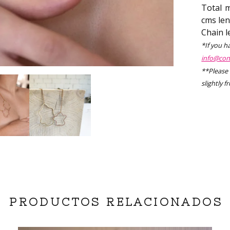
Total 
cms len
Chain l
*If you h
info@con
**Please 
slightly 
PRODUCTOS RELACIONADOS